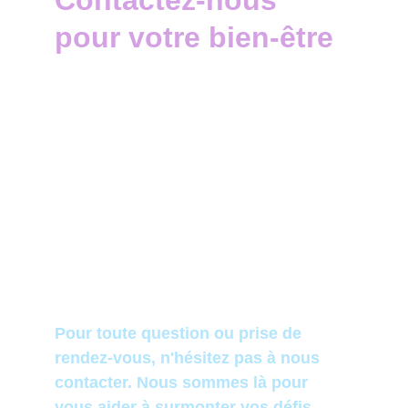
Contactez-nous 
pour votre bien-être
christine.repos.hypno@gmail.com
(+33)  07.80.05.29.29
© 2022-2026. All rights reserved.
Pour toute question ou prise de 
rendez-vous, n'hésitez pas à nous 
contacter. Nous sommes là pour 
vous aider à surmonter vos défis.