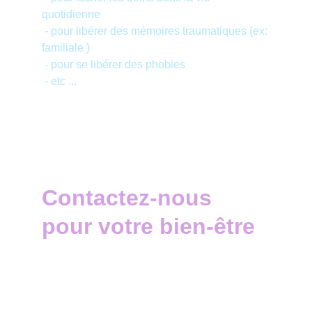
quotidienne
 - pour libérer des mémoires traumatiques (ex: 
familiale )
 - pour se libérer des phobies
 - etc ...
Contactez-nous 
pour votre bien-être
christine.repos.hypno@gmail.com
(+33)  07.80.05.29.29