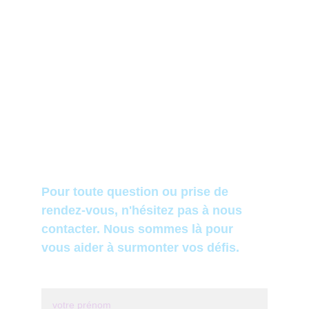
christine.repos.hypno@gmail.com
(+33)  07.80.05.29.29
© 2022-2026. All rights reserved.
Pour toute question ou prise de 
rendez-vous, n'hésitez pas à nous 
contacter. Nous sommes là pour 
vous aider à surmonter vos défis.
Votre prénom*